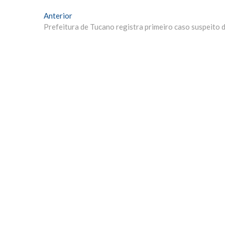
Navegação
Matéria
Anterior
Anterior:
Prefeitura de Tucano registra primeiro caso suspeito 
de
Post