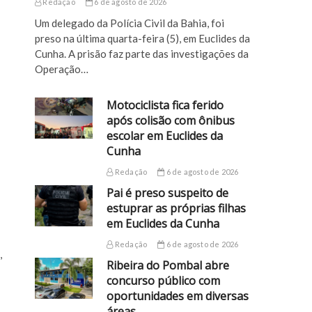
Redação
6 de agosto de 2026
Um delegado da Polícia Civil da Bahia, foi
preso na última quarta-feira (5), em Euclides da
Cunha. A prisão faz parte das investigações da
Operação…
Motociclista fica ferido
após colisão com ônibus
escolar em Euclides da
Cunha
Redação
6 de agosto de 2026
Pai é preso suspeito de
estuprar as próprias filhas
em Euclides da Cunha
Redação
6 de agosto de 2026
,
Ribeira do Pombal abre
concurso público com
oportunidades em diversas
áreas