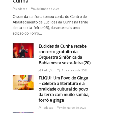
Cunha
Redação
6 de junho de 2026
O som da sanfona tomou conta do Centro de
Abastecimento de Euclides da Cunha na tarde
desta sexta-feira (05), durante mais uma
edição do Forró…
Euclides da Cunha recebe
concerto gratuito da
Orquestra Sinfônica da
Bahia nesta sexta-feira (20)
Redação
17 de março de 2026
FLIQUI: Um Povo de Ginga
– celebra a literatura e a
oralidade cultural do povo
da terra com muito samba,
forró e ginga
Redação
9 de março de 2026