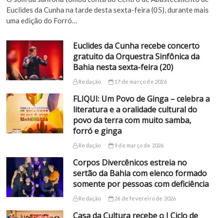
Euclides da Cunha na tarde desta sexta-feira (05), durante mais
uma edição do Forró…
Euclides da Cunha recebe concerto
gratuito da Orquestra Sinfônica da
Bahia nesta sexta-feira (20)
Redação
17 de março de 2026
FLIQUI: Um Povo de Ginga – celebra a
literatura e a oralidade cultural do
povo da terra com muito samba,
forró e ginga
Redação
9 de março de 2026
Corpos Divercênicos estreia no
sertão da Bahia com elenco formado
somente por pessoas com deficiência
Redação
26 de fevereiro de 2026
Casa da Cultura recebe o I Ciclo de