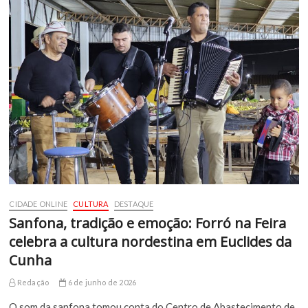
CIDADE ONLINE
CULTURA
DESTAQUE
Sanfona, tradição e emoção: Forró na Feira
celebra a cultura nordestina em Euclides da
Cunha
Redação
6 de junho de 2026
O som da sanfona tomou conta do Centro de Abastecimento de