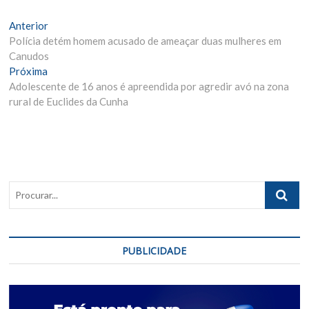
Navegação
Matéria
Anterior
Anterior:
Polícia detém homem acusado de ameaçar duas mulheres em
de
Canudos
Post
Próxima
Próxima
Materia:
Adolescente de 16 anos é apreendida por agredir avó na zona
rural de Euclides da Cunha
Procurar..
PUBLICIDADE