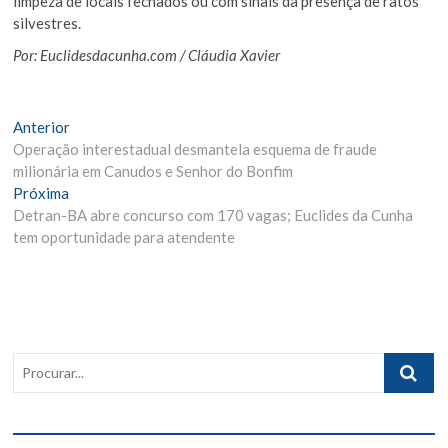
limpeza de locais fechados ou com sinais da presença de ratos
silvestres.
Por: Euclidesdacunha.com / Cláudia Xavier
Navegação
Matéria
Anterior
Anterior:
Operação interestadual desmantela esquema de fraude
de
milionária em Canudos e Senhor do Bonfim
Post
Próxima
Próxima
Materia:
Detran-BA abre concurso com 170 vagas; Euclides da Cunha
tem oportunidade para atendente
Procurar..