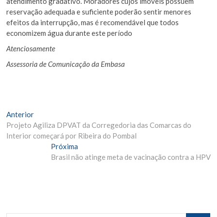
atendimento gradativo. Moradores cujos imóveis possuem
reservação adequada e suficiente poderão sentir menores
efeitos da interrupção, mas é recomendável que todos
economizem água durante este período
Atenciosamente
Assessoria de Comunicação da Embasa
Navegação
Matéria
Anterior
Anterior:
Projeto Agiliza DPVAT da Corregedoria das Comarcas do
de
Interior começará por Ribeira do Pombal
Post
Próxima
Próxima
Materia:
Brasil não atinge meta de vacinação contra a HPV