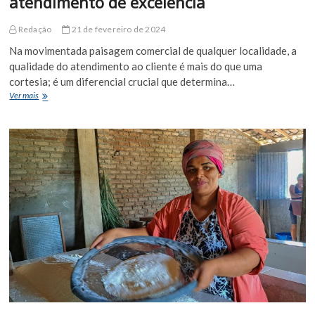
atendimento de excelência
Redação
21 de fevereiro de 2024
Na movimentada paisagem comercial de qualquer localidade, a
qualidade do atendimento ao cliente é mais do que uma
cortesia; é um diferencial crucial que determina…
Primeiramente,
Ver mais
o
cliente
só
quer
um
atendimento
de
excelência