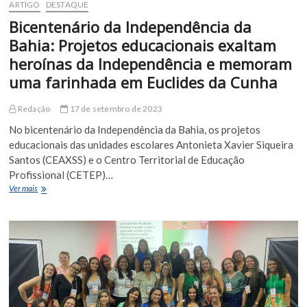
ARTIGO
DESTAQUE
Bicentenário da Independência da
Bahia: Projetos educacionais exaltam
heroínas da Independência e memoram
uma farinhada em Euclides da Cunha
Redação
17 de setembro de 2023
No bicentenário da Independência da Bahia, os projetos
educacionais das unidades escolares Antonieta Xavier Siqueira
Santos (CEAXSS) e o Centro Territorial de Educação
Profissional (CETEP)…
Bicentenário
Ver mais
da
Independência
da
Bahia:
Projetos
educacionais
exaltam
heroínas
da