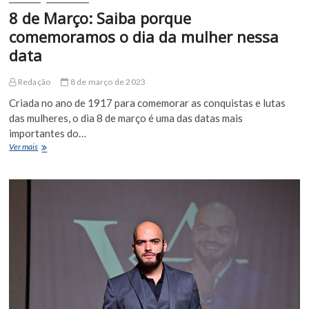
8 de Março: Saiba porque
comemoramos o dia da mulher nessa
data
Redação
8 de março de 2023
Criada no ano de 1917 para comemorar as conquistas e lutas
das mulheres, o dia 8 de março é uma das datas mais
importantes do…
8
Ver mais
de
Março:
Saiba
porque
comemoramos
o
dia
da
mulher
nessa
data