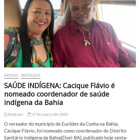
da
Cunha
e
região,
Imersão
Método
Ativa
séra
realizada
na
cidade
ARTIGO
DESTAQUE
SAÚDE INDÍGENA: Cacique Flávio é
nomeado coordenador de saúde
indígena da Bahia
Redação
17 de março de 2023
O vereador do município de Euclides da Cunha na Bahia,
Cacique Flávio, foi nomeado como coordenador do Distrito
Sanitário Indígena da Bahia(Dsei-BA), publicado hoje sexta-