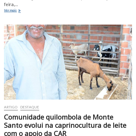
feira,…
SAÚDE
Ver mais
INDÍGENA:
Cacique
Flávio
é
nomeado
coordenador
de
saúde
indígena
da
Bahia
ARTIGO
DESTAQUE
Comunidade quilombola de Monte
Santo evolui na caprinocultura de leite
com o apoio da CAR