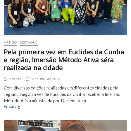
Independência
e
memoram
uma
farinhada
em
Euclides
da
ARTIGO
DESTAQUE
Cunha
Pela primeira vez em Euclides da Cunha
e região, Imersão Método Ativa séra
realizada na cidade
Redação
16 de abril de 2023
Com diversas edições realizadas em diferentes cidades pela
região, chegou a vez de Euclides da Cunha receber a Imersão
Método Ativa ministrada por Darlene Jucá…
Pela
Ver mais
primeira
vez
em
Euclides