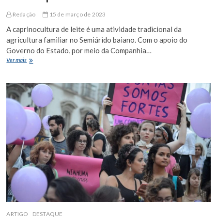
Redação
15 de março de 2023
A caprinocultura de leite é uma atividade tradicional da
agricultura familiar no Semiárido baiano. Com o apoio do
Governo do Estado, por meio da Companhia…
Comunidade
Ver mais
quilombola
de
Monte
Santo
evolui
na
caprinocultura
de
leite
com
o
apoio
da
CAR
ARTIGO
DESTAQUE