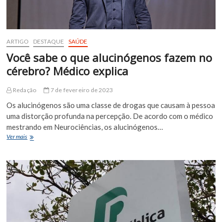
ARTIGO
DESTAQUE
SAÚDE
Você sabe o que alucinógenos fazem no
cérebro? Médico explica
Redação
7 de fevereiro de 2023
Os alucinógenos são uma classe de drogas que causam à pessoa
uma distorção profunda na percepção. De acordo com o médico
mestrando em Neurociências, os alucinógenos…
Você
Ver mais
sabe
o
que
alucinógenos
fazem
no
cérebro?
Médico
explica