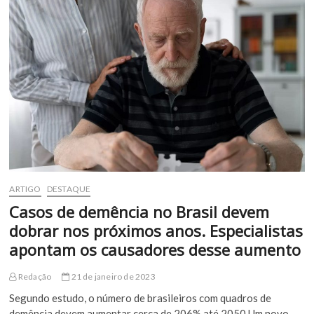
da
Bahia
divulga
seleção
de
estágio
para
a
cidade
de
Euclides
da
Cunha
ARTIGO
DESTAQUE
Casos de demência no Brasil devem
dobrar nos próximos anos. Especialistas
apontam os causadores desse aumento
Redação
21 de janeiro de 2023
Segundo estudo, o número de brasileiros com quadros de
demência devem aumentar cerca de 206% até 2050 Um novo