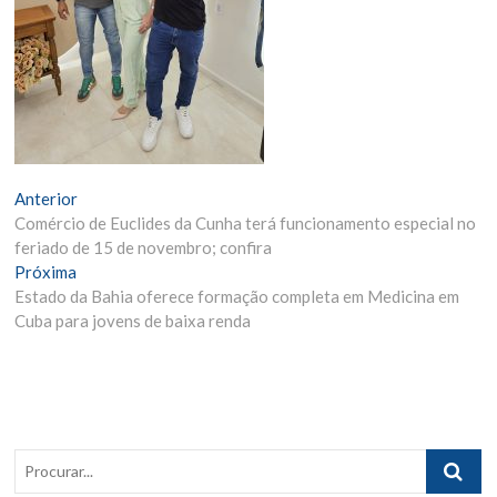
Navegação
Matéria
Anterior
Anterior:
Comércio de Euclides da Cunha terá funcionamento especial no
de
feriado de 15 de novembro; confira
Post
Próxima
Próxima
Materia:
Estado da Bahia oferece formação completa em Medicina em
Cuba para jovens de baixa renda
Procurar..