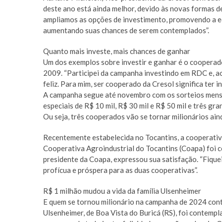
deste ano está ainda melhor, devido às novas formas 
ampliamos as opções de investimento, promovendo a e
aumentando suas chances de serem contemplados”.
Quanto mais investe, mais chances de ganhar
Um dos exemplos sobre investir e ganhar é o cooperad
2009. “Participei da campanha investindo em RDC e, ao 
feliz. Para mim, ser cooperado da Cresol significa ter 
A campanha segue até novembro com os sorteios mens
especiais de R$ 10 mil, R$ 30 mil e R$ 50 mil e três gr
Ou seja, três cooperados vão se tornar milionários ain
Recentemente estabelecida no Tocantins, a cooperati
Cooperativa Agroindustrial do Tocantins (Coapa) foi 
presidente da Coapa, expressou sua satisfação. “Fiquei
profícua e próspera para as duas cooperativas”.
R$ 1 milhão mudou a vida da família Ulsenheimer
E quem se tornou milionário na campanha de 2024 cont
Ulsenheimer, de Boa Vista do Buricá (RS), foi contempl