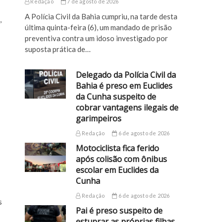
Redação
7 de agosto de 2026
A Polícia Civil da Bahia cumpriu, na tarde desta
,
última quinta-feira (6), um mandado de prisão
preventiva contra um idoso investigado por
suposta prática de…
Delegado da Polícia Civil da
Bahia é preso em Euclides
da Cunha suspeito de
cobrar vantagens ilegais de
garimpeiros
Redação
6 de agosto de 2026
Motociclista fica ferido
após colisão com ônibus
escolar em Euclides da
Cunha
Redação
6 de agosto de 2026
s
Pai é preso suspeito de
estuprar as próprias filhas