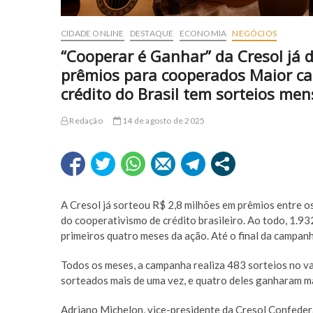
CIDADE ONLINE
DESTAQUE
ECONOMIA
NEGÓCIOS
“Cooperar é Ganhar” da Cresol já d
prêmios para cooperados Maior c
crédito do Brasil tem sorteios men
Redação
14 de agosto de 2025
A Cresol já sorteou R$ 2,8 milhões em prêmios entre 
do cooperativismo de crédito brasileiro. Ao todo, 1.
primeiros quatro meses da ação. Até o final da campan
Todos os meses, a campanha realiza 483 sorteios no 
sorteados mais de uma vez, e quatro deles ganharam ma
Adriano Michelon, vice-presidente da Cresol Confedera