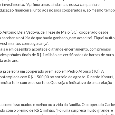
de investimento. “Aprimoramos ainda mais nossa campanha e
ducação financeira junto aos nossos cooperados e, ao mesmo tempo
o Antonio Dela Vedova, de Treze de Maio (SC), cooperado desde
receber a notícia de que havia ganhado, nem acreditei. Fiquei muito
investimentos com segurança”.
ais e em dezembro acontece o grande encerramento, com prêmios
andes prêmios finais de R$ 1 milhão em certificados de barras de ouro.
da este ano.
va já celebra um cooperado premiado em Pedro Afonso (TO). A
contemplada com R$ 1.500,00 no sorteio de agosto. Ricardo Khouri,
 muito feliz com esse sorteio. Que seja o indicativo de uma relação
a como isso mudou e melhorou a vida da família. O cooperado Carlo
ado com o prêmio de R$ 1 milhão. “Foi uma surpresa muito grande, é