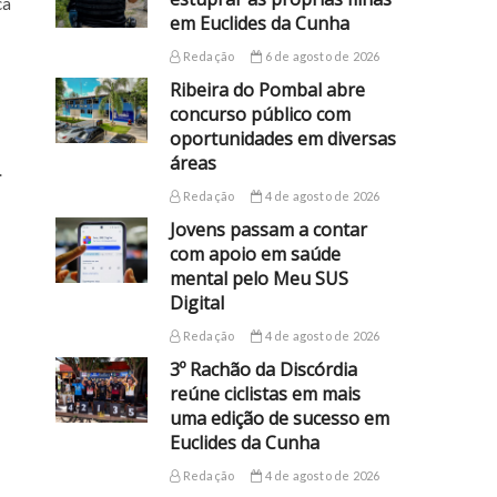
ca
em Euclides da Cunha
Redação
6 de agosto de 2026
Ribeira do Pombal abre
concurso público com
oportunidades em diversas
áreas
.
Redação
4 de agosto de 2026
Jovens passam a contar
com apoio em saúde
mental pelo Meu SUS
Digital
Redação
4 de agosto de 2026
3º Rachão da Discórdia
reúne ciclistas em mais
uma edição de sucesso em
Euclides da Cunha
Redação
4 de agosto de 2026