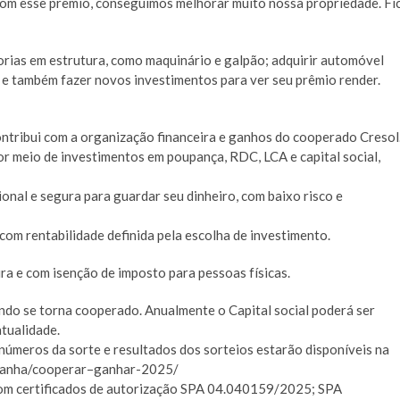
 Com esse prêmio, conseguimos melhorar muito nossa propriedade. Fi
rias em estrutura, como maquinário e galpão; adquirir automóvel
o; e também fazer novos investimentos para ver seu prêmio render.
tribui com a organização financeira e ganhos do cooperado Cresol
or meio de investimentos em poupança, RDC, LCA e capital social,
onal e segura para guardar seu dinheiro, com baixo risco e
 com rentabilidade definida pela escolha de investimento.
ra e com isenção de imposto para pessoas físicas.
ando se torna cooperado. Anualmente o Capital social poderá ser
tualidade.
números da sorte e resultados dos sorteios estarão disponíveis na
ampanha/cooperar–ganhar-2025/
com certificados de autorização SPA 04.040159/2025; SPA