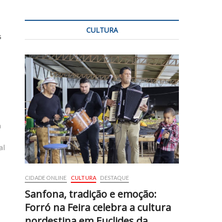
CULTURA
s
a
al
CIDADE ONLINE
CULTURA
DESTAQUE
Sanfona, tradição e emoção:
Forró na Feira celebra a cultura
nordestina em Euclides da