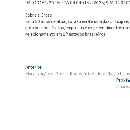
04.040161/2025; SPA 04.040162/2025; SPA 04.040
Sobre a Cresol
Com 30 anos de atuação, a Cresol é uma das principais 
para pessoas físicas, empresas e empreendimentos rur
relacionamento em 19 estados brasileiros.
Navegação
Matéria
Anterior
Anterior:
Fiscalização da Polícia Rodoviária Federal flagra tra
de
Próxim
Post
Empresá