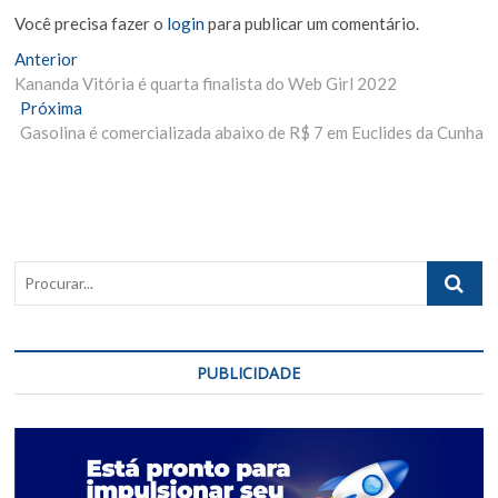
Você precisa fazer o
login
para publicar um comentário.
Navegação
Matéria
Anterior
Anterior:
Kananda Vitória é quarta finalista do Web Girl 2022
de
Próxima
Próxima
Post
Materia:
Gasolina é comercializada abaixo de R$ 7 em Euclides da Cunha
Procurar..
PUBLICIDADE