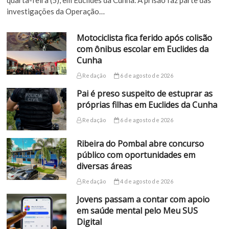
quarta-feira (5), em Euclides da Cunha. A prisão faz parte das
investigações da Operação…
Motociclista fica ferido após colisão
com ônibus escolar em Euclides da
Cunha
Redação
6 de agosto de 2026
Pai é preso suspeito de estuprar as
próprias filhas em Euclides da Cunha
Redação
6 de agosto de 2026
Ribeira do Pombal abre concurso
público com oportunidades em
diversas áreas
Redação
4 de agosto de 2026
Jovens passam a contar com apoio
em saúde mental pelo Meu SUS
Digital