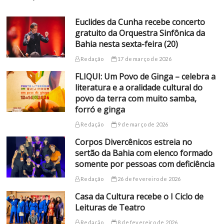
Euclides da Cunha recebe concerto
gratuito da Orquestra Sinfônica da
Bahia nesta sexta-feira (20)
Redação
17 de março de 2026
FLIQUI: Um Povo de Ginga – celebra a
literatura e a oralidade cultural do
povo da terra com muito samba,
forró e ginga
Redação
9 de março de 2026
Corpos Divercênicos estreia no
sertão da Bahia com elenco formado
somente por pessoas com deficiência
Redação
26 de fevereiro de 2026
Casa da Cultura recebe o I Ciclo de
Leituras de Teatro
Redação
8 de fevereiro de 2026